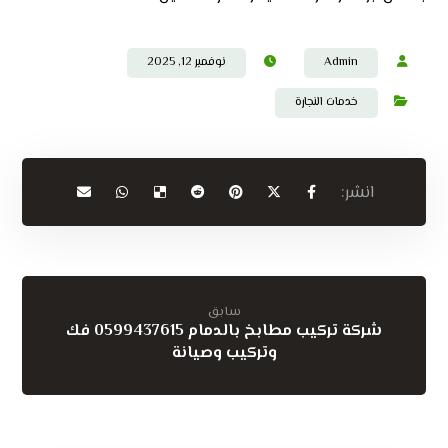
Admin
نوفمبر 12, 2025
خدمات النجارة
سابق
شركة تركيب مطابخ بالدمام 0599437615 فك
وتركيب وصيانة